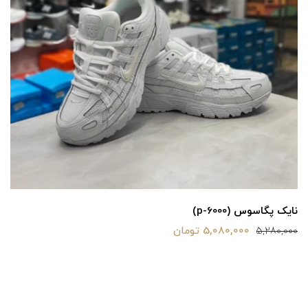
نایک پگاسوس (p-6000)
5,080,000 تومان
5,280,000