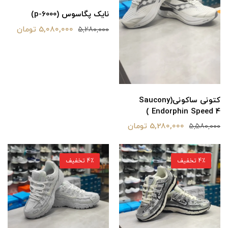
نایک پگاسوس (p-6000)
5,080,000 تومان
5,280,000
کتونی ساکونی(Saucony
Endorphin Speed 4 )
5,280,000 تومان
5,580,000
4٪ تخفیف
4٪ تخفیف