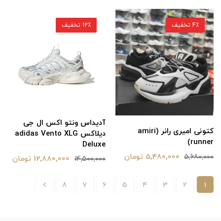
4٪ تخفیف
12٪ تخفیف
آدیداس ونتو اکس ال جی
کتونی امیری رانر (amiri
دیلاکس adidas Vento XLG
runner)
Deluxe
5,480,000 تومان
5,680,000
12,880,000 تومان
14,500,000
8
7
6
5
4
3
2
1