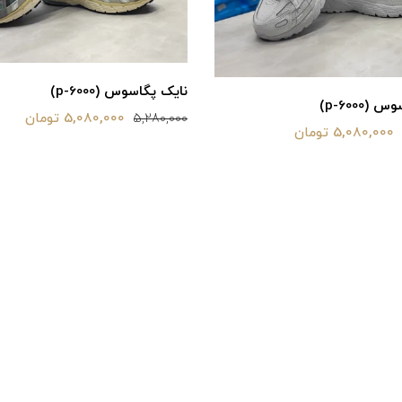
نایک پگاسوس (p-6000)
(p-6000)
5,080,000 تومان
5,280,000
5,080,000 تومان