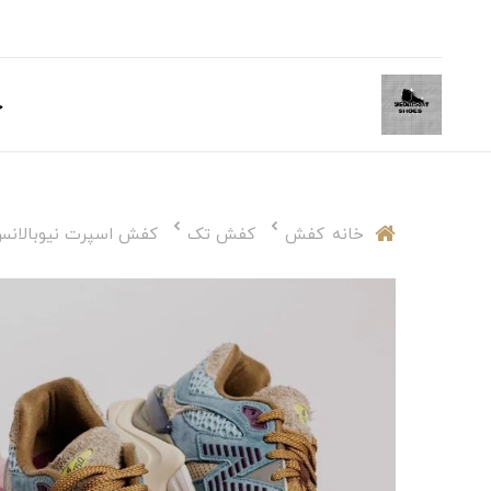
خ
خانه
کفش
کفش تک
کفش اسپرت نیوبالانس 9060 (w Balance 9060