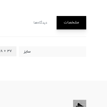
مشخصات
دیدگاه‌ها
37 + 38 + 39 + 40 + 41 + 42 + 43 + 44 + 45
سایز