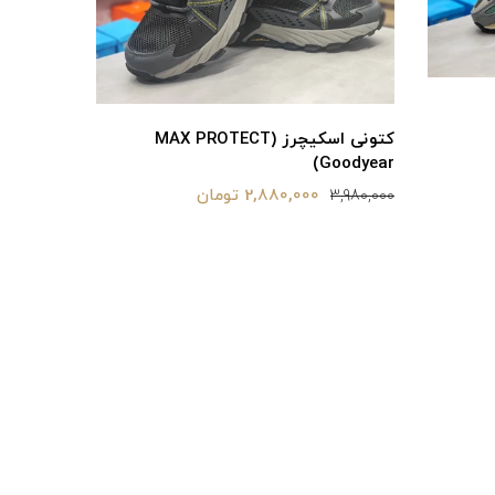
کتونی اسکیچرز (MAX PROTECT
oodyear)
Goodyear)
3,980,000
2,880,000 تومان
3,980,000