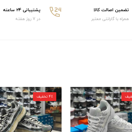
تضمین اصالت کالا
پشتیبانی 24 ساعته
همراه با گارانتی معتبر
در 7 روز هفته
4٪ تخفیف