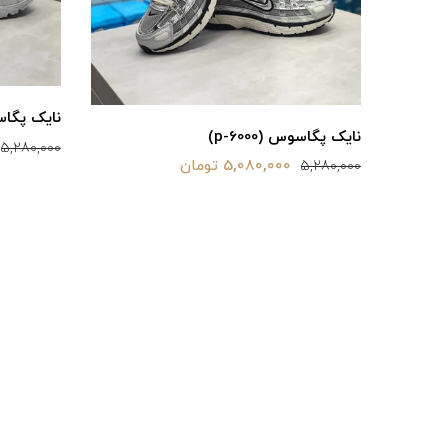
نایک پگاسوس 
نایک پگاسوس (p-6000)
5,280,000
5,080,000 تومان
5,280,000