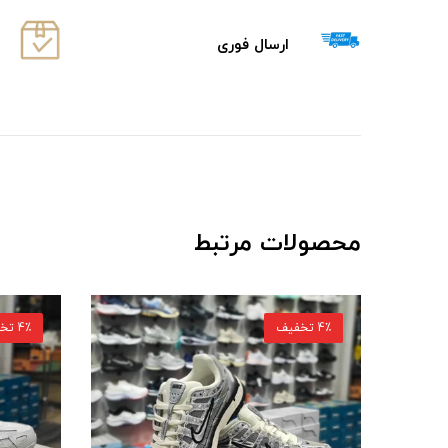
ارسال فوری
محصولات مرتبط
4٪ تخفیف
4٪ تخفیف