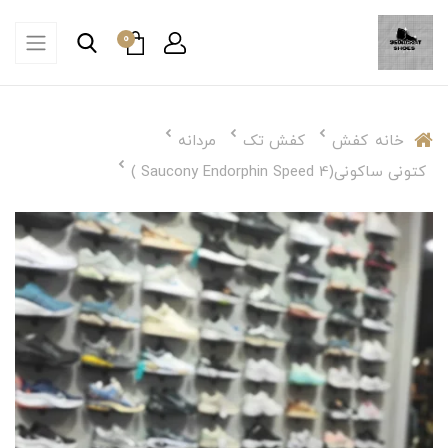
0
خانه
کفش
کفش تک
مردانه
کتونی ساکونی(Saucony Endorphin Speed 4 )