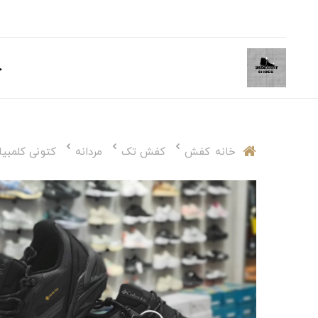
خ
خانه
کفش
کفش تک
مردانه
کتونی کلمبیا(Colombia