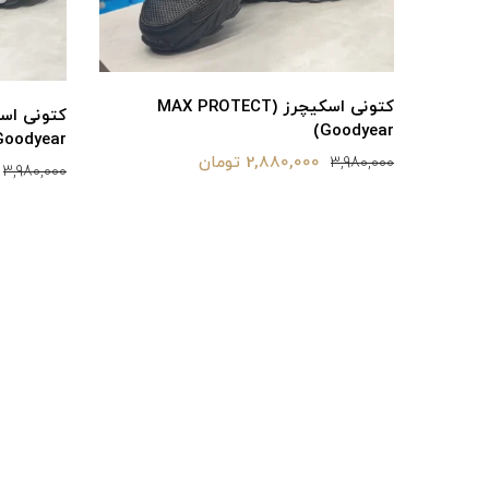
کتونی اسکیچرز (MAX PROTECT
Goodyear)
Goodyear)
2,880,000 تومان
3,980,000
3,980,000