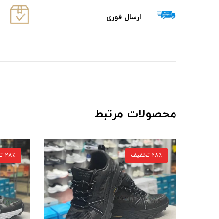
ارسال فوری
محصولات مرتبط
28٪ تخفیف
28٪ تخفیف