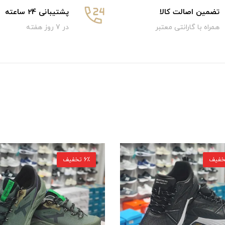
تضمین اصالت کالا
پشتیبانی 24 ساعته
همراه با گارانتی معتبر
در 7 روز هفته
6٪ تخفیف