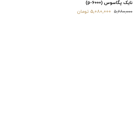
نایک پگاسوس (p-6000)
5,080,000 تومان
5,280,000