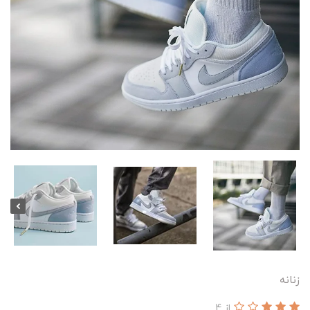
زنانه
از 4