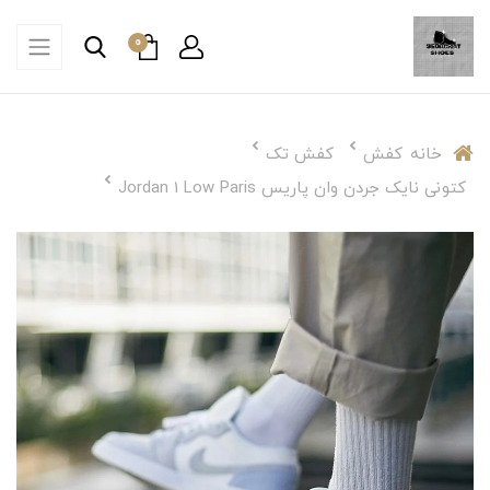
0
خانه
کفش
کفش تک
کتونی نایک جردن وان پاریس Jordan 1 Low Paris