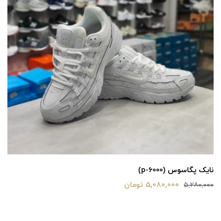
نایک پگاسوس (p-6000)
5,080,000 تومان
5,280,000