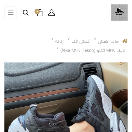
0
خانه
کفش
کفش تک
زنانه
نایک M2K تکنو (Nike M2K Tekno)