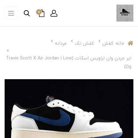
0
خانه
کفش
کفش تک
مردانه
ایر جردن وان تراویس اسکات (Travis Scott X Air Jordan 1 Low
Og)