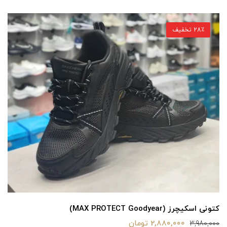
28٪ تخفیف
کتونی اسکیچرز (MAX PROTECT Goodyear)
2,880,000 تومان
3,980,000