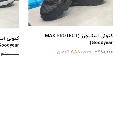
کتونی اسکیچرز (MAX PROTECT
Goodyear)
Goodyear)
2,880,000 تومان
3,980,000
3,980,000