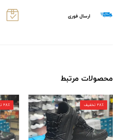
ارسال فوری
محصولات مرتبط
28٪ تخفیف
28٪ تخفیف