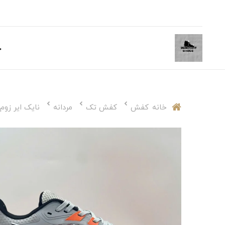
خ
خانه
کفش
کفش تک
مردانه
نایک ایر زوم وین فلو flo