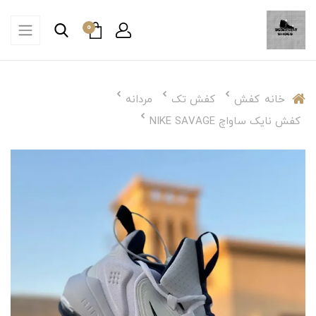
0
خانه
کفش
کفش تک
مردانه
کفش نایک ساواچ NIKE SAVAGE