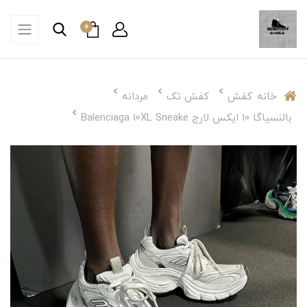
0
خانه
کفش
کفش تک
مردانه
بالنسیاگا 10 ایکس لارج Balenciaga 10XL Sneake