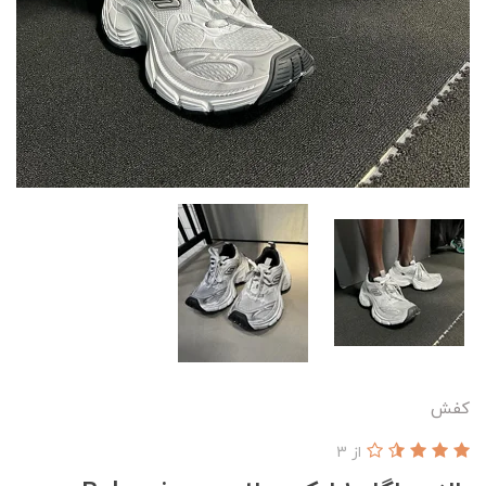
کفش
از 3