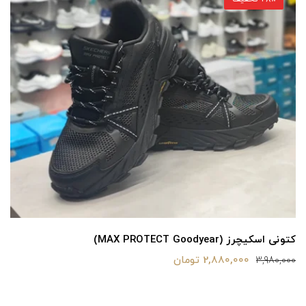
کتونی اسکیچرز (MAX PROTECT Goodyear)
2,880,000 تومان
3,980,000